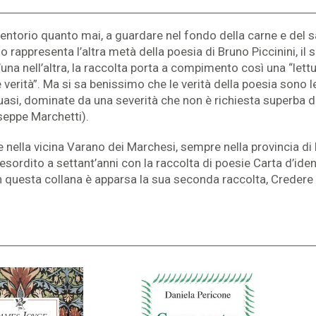
entorio quanto mai, a guardare nel fondo della carne e del sa
lo rappresenta l’altra metà della poesia di Bruno Piccinini, il 
o l’una nell’altra, la raccolta porta a compimento così una “le
e verità”. Ma si sa benissimo che le verità della poesia son
 quasi, dominate da una severità che non è richiesta superba 
useppe Marchetti).
 nella vicina Varano dei Marchesi, sempre nella provincia di
sordito a settant’anni con la raccolta di poesie Carta d’ident
 In questa collana è apparsa la sua seconda raccolta, Credere