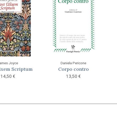
ames Joyce
Daniela Pericone
lixem Scriptum
Corpo contro
14,50
€
13,50
€