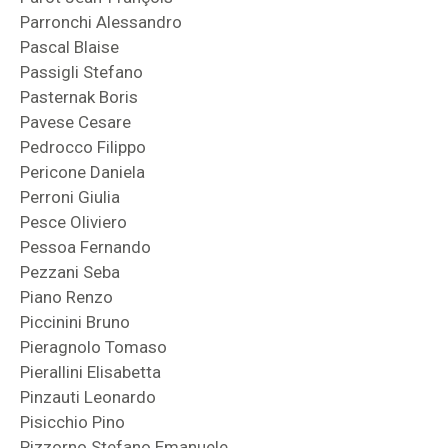
Parronchi Alessandro
Pascal Blaise
Passigli Stefano
Pasternak Boris
Pavese Cesare
Pedrocco Filippo
Pericone Daniela
Perroni Giulia
Pesce Oliviero
Pessoa Fernando
Pezzani Seba
Piano Renzo
Piccinini Bruno
Pieragnolo Tomaso
Pierallini Elisabetta
Pinzauti Leonardo
Pisicchio Pino
Pizzorno Stefano Emanuele