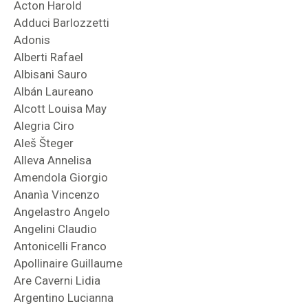
Acton Harold
Adduci Barlozzetti
Adonis
Alberti Rafael
Albisani Sauro
Albán Laureano
Alcott Louisa May
Alegria Ciro
Aleš Šteger
Alleva Annelisa
Amendola Giorgio
Ananìa Vincenzo
Angelastro Angelo
Angelini Claudio
Antonicelli Franco
Apollinaire Guillaume
Are Caverni Lidia
Argentino Lucianna