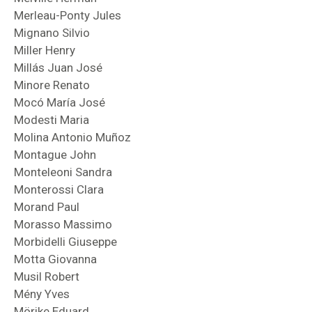
Merleau-Ponty Jules
Mignano Silvio
Miller Henry
Millás Juan José
Minore Renato
Mocó María José
Modesti Maria
Molina Antonio Muñoz
Montague John
Monteleoni Sandra
Monterossi Clara
Morand Paul
Morasso Massimo
Morbidelli Giuseppe
Motta Giovanna
Musil Robert
Mény Yves
Mörike Eduard