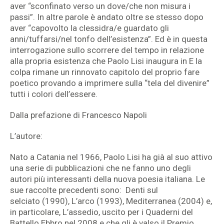
aver “sconfinato verso un dove/che non misura i
passi”. In altre parole è andato oltre se stesso dopo
aver “capovolto la clessidra/e guardato gli
anni/tuffarsi/nel tonfo dell’esistenza”. Ed è in questa
interrogazione sullo scorrere del tempo in relazione
alla propria esistenza che Paolo Lisi inaugura in E la
colpa rimane un rinnovato capitolo del proprio fare
poetico provando a imprimere sulla “tela del divenire”
tutti i colori dell’essere.
Dalla prefazione di Francesco Napoli
L’autore:
Nato a Catania nel 1966, Paolo Lisi ha già al suo attivo
una serie di pubblicazioni che ne fanno uno degli
autori più interessanti della nuova poesia italiana. Le
sue raccolte precedenti sono: Denti sul
selciato (1990), L’arco (1993), Mediterranea (2004) e,
in particolare, L’assedio, uscito per i Quaderni del
Battello Ebbro nel 2008 e che gli è valso il Premio