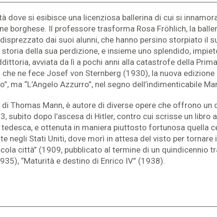
età dove si esibisce una licenziosa ballerina di cui si innamo
ne borghese. Il professore trasforma Rosa Fröhlich, la balleri
e disprezzato dai suoi alunni, che hanno persino storpiato il 
a storia della sua perdizione, e insieme uno splendido, impi
ddittoria, avviata da lì a pochi anni alla catastrofe della Pr
che ne fece Josef von Sternberg (1930), la nuova edizione d
no”, ma “L’Angelo Azzurro”, nel segno dell’indimenticabile Marl
di Thomas Mann, è autore di diverse opere che offrono un q
 subito dopo l’ascesa di Hitler, contro cui scrisse un libro 
a tedesca, e ottenuta in maniera piuttosto fortunosa quella c
 negli Stati Uniti, dove morì in attesa del visto per tornare 
ccola città” (1909, pubblicato al termine di un quindicennio tra
(1935), “Maturità e destino di Enrico IV” (1938).