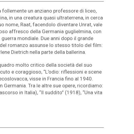
ra follemente un anziano professore di liceo,
na, in una creatura quasi ultraterrena, in cerca
suo nome, Raat, facendolo diventare Unrat, vale
etoso affresco della Germania guglielmina, con
ima guerra mondiale. Due anni dopo il grande
el romanzo assunse lo stesso titolo del film:
ene Dietrich nella parte della ballerina.
uadro molto critico della società del suo
acuto e coraggioso, “L’odio: riflessioni e scene
ecoslovacca, visse in Francia fino al 1940.
in Germania. Tra le altre sue opere, ricordiamo:
scorso in Italia), “Il suddito” (1918), “Una vita