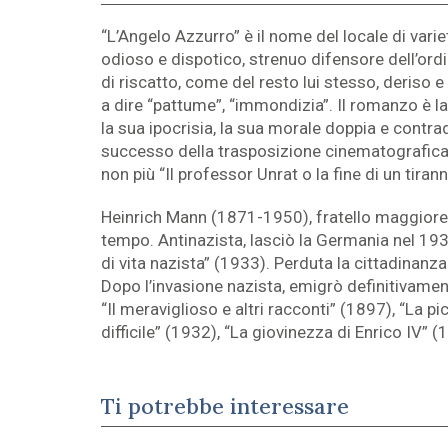
“L’Angelo Azzurro” è il nome del locale di vari
odioso e dispotico, strenuo difensore dell’ordi
di riscatto, come del resto lui stesso, deriso 
a dire “pattume”, “immondizia”. Il romanzo è l
la sua ipocrisia, la sua morale doppia e contra
successo della trasposizione cinematografica 
non più “Il professor Unrat o la fine di un tiran
Heinrich Mann (1871-1950), fratello maggiore 
tempo. Antinazista, lasciò la Germania nel 1933,
di vita nazista” (1933). Perduta la cittadinanz
Dopo l’invasione nazista, emigrò definitivamente
“Il meraviglioso e altri racconti” (1897), “La pi
difficile” (1932), “La giovinezza di Enrico IV” 
Ti potrebbe interessare