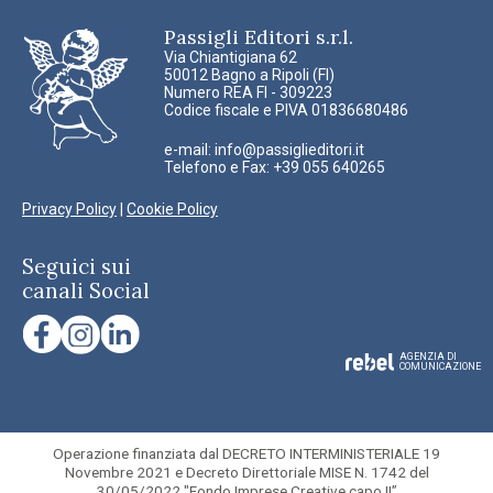
Passigli Editori s.r.l.
Via Chiantigiana 62
50012 Bagno a Ripoli (FI)
Numero REA FI - 309223
Codice fiscale e PIVA 01836680486
e-mail:
info@passiglieditori.it
Telefono e Fax: +39 055 640265
Privacy Policy
|
Cookie Policy
Seguici sui
canali Social
AGENZIA DI
COMUNICAZIONE
Operazione finanziata dal DECRETO INTERMINISTERIALE 19
Novembre 2021 e Decreto Direttoriale MISE N. 1742 del
30/05/2022 "Fondo Imprese Creative capo II”