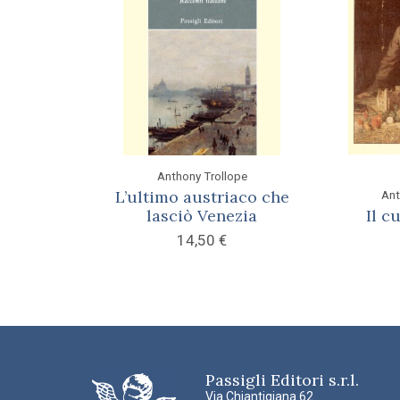
Anthony Trollope
L’ultimo austriaco che
Ant
lasciò Venezia
Il c
14,50
€
Passigli Editori s.r.l.
Via Chiantigiana 62