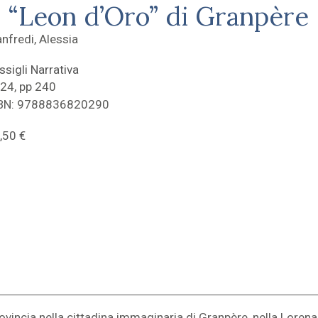
l “Leon d’Oro” di Granpère
nfredi, Alessia
ssigli Narrativa
24, pp 240
BN: 9788836820290
,50
€
ovincia nella cittadina immaginaria di Granpère, nella Lorena 