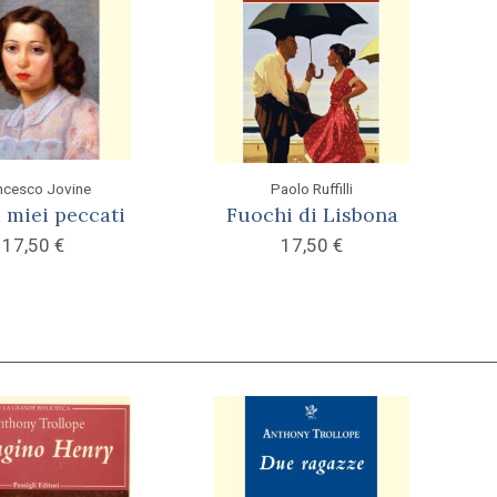
ncesco Jovine
Paolo Ruffilli
i miei peccati
Fuochi di Lisbona
17,50
€
17,50
€