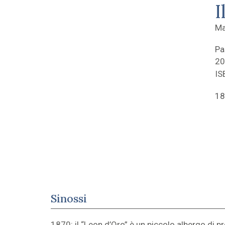
I
Ma
Pa
20
IS
18
Sinossi
1870: il “Leon d’Oro” è un piccolo albergo di pr