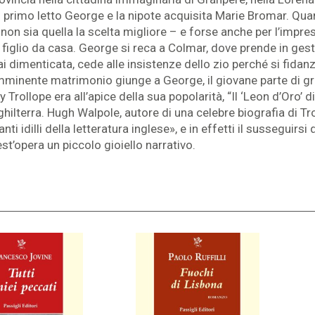
 di primo letto George e la nipote acquisita Marie Bromar. Qu
on sia quella la scelta migliore – e forse anche per l’impres
l figlio da casa. George si reca a Colmar, dove prende in gest
i dimenticata, cede alle insistenze dello zio perché si fida
’imminente matrimonio giunge a George, il giovane parte di gr
ollope era all’apice della sua popolarità, “Il ‘Leon d’Oro’ d
hilterra. Hugh Walpole, autore di una celebre biografia di Trol
 idilli della letteratura inglese», e in effetti il susseguirs
t’opera un piccolo gioiello narrativo.