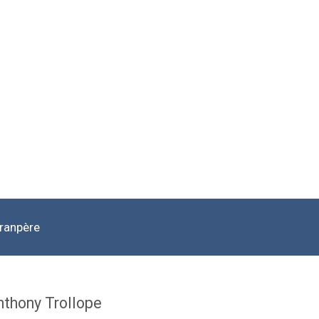
Granpère
nthony Trollope