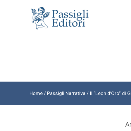
Home
/
Passigli Narrativa
/ Il “Leon d’Oro” di 
A