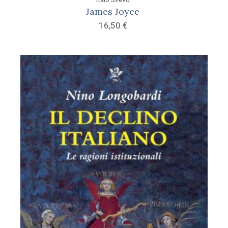
James Joyce
16,50
€