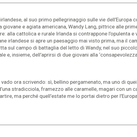
rlandese, al suo primo pellegrinaggio sulle vie dell’Europa c
a giovane e agiata americana, Wandy Lang, pittrice alle prime 
e: alla cattolica e rurale Irlanda si contrappone l’opulenta 
ane irlandese si apre un paesaggio mai visto prima, ma il cam
lotta sul campo di battaglia del letto di Wandy, nel suo picco
ale e, insieme, dell’aprirsi di due giovani alla ‘consapevolezz
 vado ora scrivendo: sì, bellino pergamenato, ma uno di que
d’una stradicciola, framezzo alle caramelle, magari con un ca
rtire, ma perché quell’estate me lo portai dietro per l’Europa