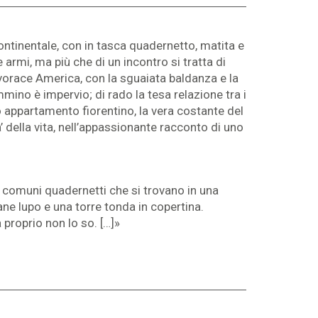
ontinentale, con in tasca quadernetto, matita e
armi, ma più che di un incontro si tratta di
e vorace America, con la sguaiata baldanza e la
mino è impervio; di rado la tesa relazione tra i
lo appartamento fiorentino, la vera costante del
a’ della vita, nell’appassionante racconto di uno
i comuni quadernetti che si trovano in una
ne lupo e una torre tonda in copertina.
 proprio non lo so. […]»