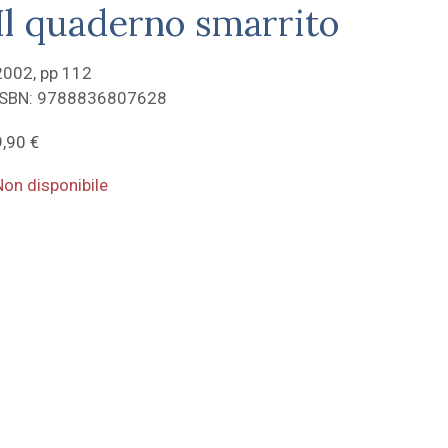
Il quaderno smarrito
2002, pp 112
ISBN: 9788836807628
9,90
€
Non disponibile