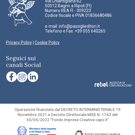
Via Chiantigiana 62
50012 Bagno a Ripoli (FI)
Numero REA FI - 309223
Codice fiscale e PIVA 01836680486
e-mail:
info@passiglieditori.it
Telefono e Fax: +39 055 640265
Privacy Policy
|
Cookie Policy
Seguici sui
canali Social
AGENZIA DI
COMUNICAZIONE
Operazione finanziata dal DECRETO INTERMINISTERIALE 19
Novembre 2021 e Decreto Direttoriale MISE N. 1742 del
30/05/2022 "Fondo Imprese Creative capo II”