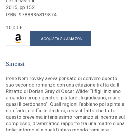
Le Occasioni
2015, pp 152
ISBN: 9788836819874
10,00
€
ACQUISTA SU AMAZON
Sinossi
Irène Némirovsky aveva pensato di scrivere questo
suo secondo romanzo con una citazione tratta da Il
Ritratto di Dorian Gray di Oscar Wilde: “I figli iniziano
amando i propri genitori; più tardi, li giudicano; mai o
quasi li perdonano”. Quali ragioni l’abbiano poi spinta a
non farlo, è difficile da dirsi; resta il fatto che tutto
questo breve ma intensissimo romanzo si incentra sul
complesso, drammatico rapporto tra una madre e una
figlia, intorno alle quali l’intero mondo familiare