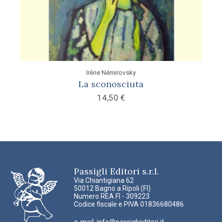
Irène Némirovsky
La sconosciuta
14,50
€
Passigli Editori s.r.l.
Via Chiantigiana 62
50012 Bagno a Ripoli (FI)
Numero REA FI - 309223
Codice fiscale e PIVA 01836680486