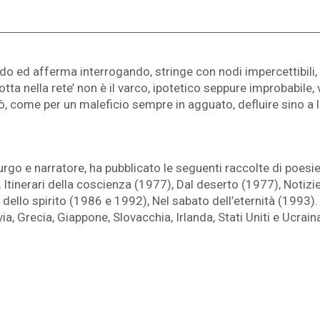
o ed afferma interrogando, stringe con nodi impercettibili, m
otta nella rete’ non è il varco, ipotetico seppure improbabile, v
, come per un maleficio sempre in agguato, defluire sino a la
rgo e narratore, ha pubblicato le seguenti raccolte di poesi
, Itinerari della coscienza (1977), Dal deserto (1977), Not
i dello spirito (1986 e 1992), Nel sabato dell’eternità (1993
ia, Grecia, Giappone, Slovacchia, Irlanda, Stati Uniti e Ucrain