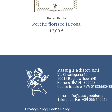
Renzo Ricchi
Perché fiorisce la rosa
12,00
€
Passigli Editori s.r.l.
Via Chiantigiana 62
50012 Bagno a Ripoli (FI)
Numero REA FI - 309223
Codice fiscale e PIVA 0183668048
e-mail:
info@passiglieditori.it
Telefono e Fax: +39 055 640265
Privacy Policy
|
Cookie Policy