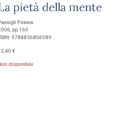
La pietà della mente
Passigli Poesia
2006, pp 160
ISBN: 9788836806589
12,40
€
Non disponibile