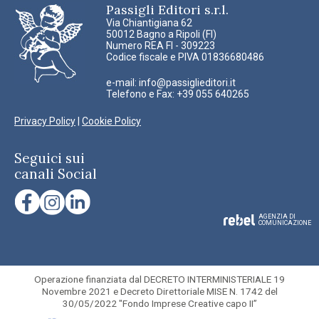
Passigli Editori s.r.l.
Via Chiantigiana 62
50012 Bagno a Ripoli (FI)
Numero REA FI - 309223
Codice fiscale e PIVA 01836680486
e-mail:
info@passiglieditori.it
Telefono e Fax: +39 055 640265
Privacy Policy
|
Cookie Policy
Seguici sui
canali Social
AGENZIA DI
COMUNICAZIONE
Operazione finanziata dal DECRETO INTERMINISTERIALE 19
Novembre 2021 e Decreto Direttoriale MISE N. 1742 del
30/05/2022 "Fondo Imprese Creative capo II”