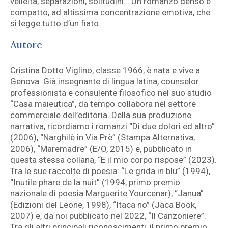
velleità, separazioni, solitudini… Un romanzo denso e
compatto, ad altissima concentrazione emotiva, che
si legge tutto d’un fiato.
Autore
Cristina Dotto Viglino, classe 1966, è nata e vive a
Genova. Già insegnante di lingua latina, counselor
professionista e consulente filosofico nel suo studio
“Casa maieutica”, da tempo collabora nel settore
commerciale dell’editoria. Della sua produzione
narrativa, ricordiamo i romanzi “Di due dolori ed altro”
(2006), “Narghilè in Via Prè” (Stampa Alternativa,
2006), “Maremadre” (E/O, 2015) e, pubblicato in
questa stessa collana, “E il mio corpo rispose” (2023).
Tra le sue raccolte di poesia: “Le grida in blu” (1994),
“Inutile phare de la nuit” (1994, primo premio
nazionale di poesia Marguerite Yourcenar), “Janua”
(Edizioni del Leone, 1998), “Itaca no” (Jaca Book,
2007) e, da noi pubblicato nel 2022, “Il Canzoniere”.
Tra gli altri principali riconoscimenti, il primo premio