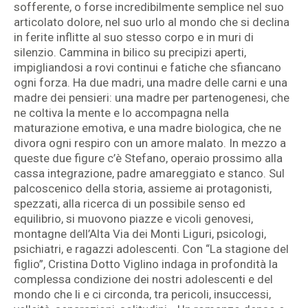
sofferente, o forse incredibilmente semplice nel suo
articolato dolore, nel suo urlo al mondo che si declina
in ferite inflitte al suo stesso corpo e in muri di
silenzio. Cammina in bilico su precipizi aperti,
impigliandosi a rovi continui e fatiche che sfiancano
ogni forza. Ha due madri, una madre delle carni e una
madre dei pensieri: una madre per partenogenesi, che
ne coltiva la mente e lo accompagna nella
maturazione emotiva, e una madre biologica, che ne
divora ogni respiro con un amore malato. In mezzo a
queste due figure c’è Stefano, operaio prossimo alla
cassa integrazione, padre amareggiato e stanco. Sul
palcoscenico della storia, assieme ai protagonisti,
spezzati, alla ricerca di un possibile senso ed
equilibrio, si muovono piazze e vicoli genovesi,
montagne dell’Alta Via dei Monti Liguri, psicologi,
psichiatri, e ragazzi adolescenti. Con “La stagione del
figlio”, Cristina Dotto Viglino indaga in profondità la
complessa condizione dei nostri adolescenti e del
mondo che li e ci circonda, tra pericoli, insuccessi,