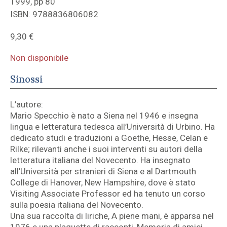
1999, pp 80
ISBN: 9788836806082
9,30
€
Non disponibile
Sinossi
L’autore:
Mario Specchio è nato a Siena nel 1946 e insegna
lingua e letteratura tedesca all’Università di Urbino. Ha
dedicato studi e traduzioni a Goethe, Hesse, Celan e
Rilke; rilevanti anche i suoi interventi su autori della
letteratura italiana del Novecento. Ha insegnato
all’Università per stranieri di Siena e al Dartmouth
College di Hanover, New Hampshire, dove è stato
Visiting Associate Professor ed ha tenuto un corso
sulla poesia italiana del Novecento.
Una sua raccolta di liriche, A piene mani, è apparsa nel
1976 e una plaquette di racconti, Memoria di amici,