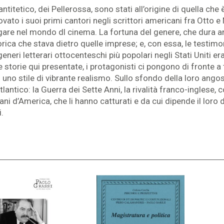
 antitetico, dei Pellerossa, sono stati all’origine di quella ch
vato i suoi primi cantori negli scrittori americani fra Otto 
are nel mondo dl cinema. La fortuna del genere, che dura anc
ca che stava dietro quelle imprese; e, con essa, le testimo
eneri letterari ottocenteschi più popolari negli Stati Uniti era
le storie qui presentate, i protagonisti ci pongono di fronte a 
 uno stile di vibrante realismo. Sullo sfondo della loro ango
Atlantico: la Guerra dei Sette Anni, la rivalità franco-inglese
i d’America, che li hanno catturati e da cui dipende il loro de
.