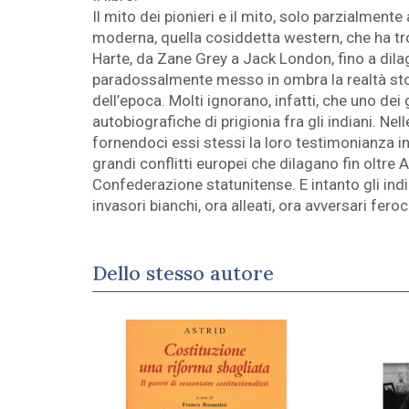
Il mito dei pionieri e il mito, solo parzialmente
moderna, quella cosiddetta western, che ha tro
Harte, da Zane Grey a Jack London, fino a dilag
paradossalmente messo in ombra la realtà stori
dell’epoca. Molti ignorano, infatti, che uno dei g
autobiografiche di prigionia fra gli indiani. Nel
fornendoci essi stessi la loro testimonianza in
grandi conflitti europei che dilagano fin oltre 
Confederazione statunitense. E intanto gli indian
invasori bianchi, ora alleati, ora avversari feroci
Dello stesso autore