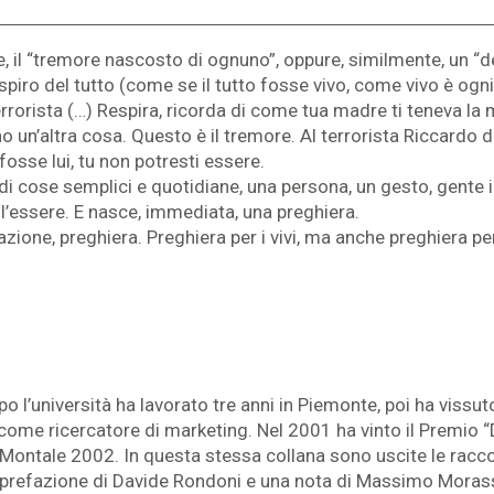
e, il “tremore nascosto di ognuno”, oppure, similmente, un “de
spiro del tutto (come se il tutto fosse vivo, come vivo è ogni
terrorista (…) Respira, ricorda di come tua madre ti teneva la
un’altra cosa. Questo è il tremore. Al terrorista Riccardo di
fosse lui, tu non potresti essere.
 di cose semplici e quotidiane, una persona, un gesto, gente i
ll’essere. E nasce, immediata, una preghiera.
ne, preghiera. Preghiera per i vivi, ma anche preghiera per il t
o l’università ha lavorato tre anni in Piemonte, poi ha vissu
 come ricercatore di marketing. Nel 2001 ha vinto il Premio “D
Montale 2002. In questa stessa collana sono uscite le raccolt
 (prefazione di Davide Rondoni e una nota di Massimo Morass