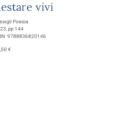
estare vivi
ssigli Poesia
23, pp 144
BN: 9788836820146
,50
€