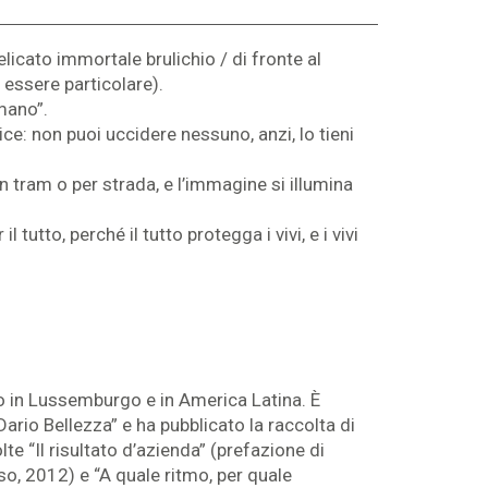
licato immortale brulichio / di fronte al
 essere particolare).
 mano”.
ce: non puoi uccidere nessuno, anzi, lo tieni
n tram o per strada, e l’immagine si illumina
utto, perché il tutto protegga i vivi, e i vivi
to in Lussemburgo e in America Latina. È
ario Bellezza” e ha pubblicato la raccolta di
e “Il risultato d’azienda” (prefazione di
o, 2012) e “A quale ritmo, per quale