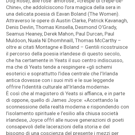
Dog Rose), alle rose ‘amorose’, «crespe di crêpe-de-
Chine», che addolciscono l’ora magica della sera in
una delicata poesia di Eavan Boland (The Women).
Attraverso le opere di Austin Clarke, Patrick Kavanagh,
Denis Devlin, Thomas Kinsella, Desmond O’Grady,
Seamus Heaney, Derek Mahon, Paul Durcan, Paul
Muldoon, Nuala Ní Dhomhnaill, Thomas McCarthy –
oltre ai citati Montagne e Boland – Gentili ricostruisce
il percorso della poesia irlandese di questo secolo,
che ha certamente in Yeats il suo centro indiscusso,
ma che di Yeats tende a respingere «gli schemi
esoterici e soprattutto l’idea centrale che l’Irlanda
antica dovesse con i suoi miti e le sue leggende
offrire l’identità culturale all’Irlanda moderna».
È così che al magistero di Yeats si affianca, e in parte
di oppone, quello di James Joyce: «Accettando la
sconnessione della realtà moderna e rispondendo con
l’isolamento spirituale e l’esilio alla chiusa società
irlandese, Joyce offrì alle nuove generazioni di poeti
consapevoli delle lacerazioni della storia e del
bisogno di una coscienza del presente i mezzi per