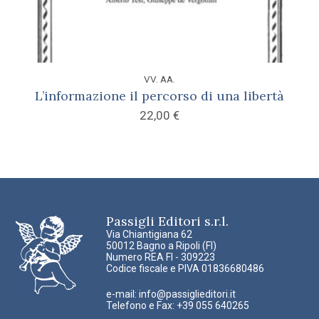
VV. AA.
L’informazione il percorso di una libertà
22,00
€
Passigli Editori s.r.l.
Via Chiantigiana 62
50012 Bagno a Ripoli (FI)
Numero REA FI - 309223
Codice fiscale e PIVA 01836680486
e-mail:
info@passiglieditori.it
Telefono e Fax: +39 055 640265