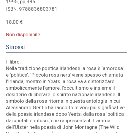
1995, pp 386
ISBN: 9788836803781
18,00
€
Non disponibile
Sinossi
Il libro:
Nella tradizione poetica irlandese la rosa è ‘amorosa’
e ‘politica’. ‘Piccola rosa nera’ viene spesso chiamata
l’Irlanda, mentre in Yeats la rosa va a sintetizzare
simbolicamente l’amore, l’occultismo e insieme il
desiderio di liberare lo spirito nazionale irlandese. Il
simbolo della rosa ritorna in questa antologia in cui
Alessandro Gentili ha raccolto le voci più significative
della poesia irlandese dopo Yeats: dalla rosa ‘politica’
dai «petali contusi», che rappresenta il dramma
dell’Ulster nella poesia di John Montagne (The Wild