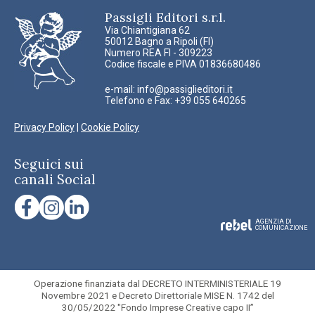
Passigli Editori s.r.l.
Via Chiantigiana 62
50012 Bagno a Ripoli (FI)
Numero REA FI - 309223
Codice fiscale e PIVA 01836680486
e-mail:
info@passiglieditori.it
Telefono e Fax: +39 055 640265
Privacy Policy
|
Cookie Policy
Seguici sui
canali Social
AGENZIA DI
COMUNICAZIONE
Operazione finanziata dal DECRETO INTERMINISTERIALE 19
Novembre 2021 e Decreto Direttoriale MISE N. 1742 del
30/05/2022 "Fondo Imprese Creative capo II”