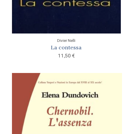
Divier Nelli
La contessa
11,50
€