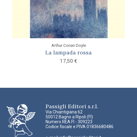
Arthur Conan Doyle
La lampada rossa
17,50
€
Passigli Editori s.r.l.
Via Chiantigiana 62
50012 Bagno a Ripoli (FI)
Numero REA FI - 309223
Codice fiscale e PIVA 01836680486