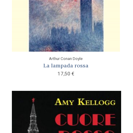
Arthur Conan Doyle
La lampada rossa
17,50
€