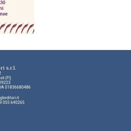
i s.r.l.
2
li (FI)
309223
PIVA 01836680486
ieditori.it
39 055 640265