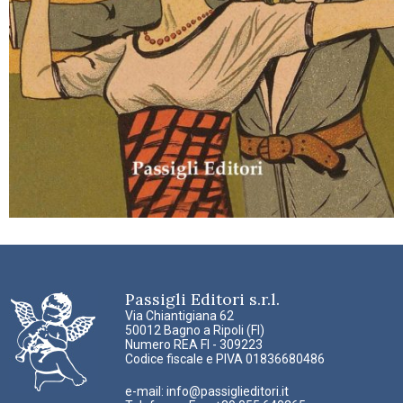
Passigli Editori s.r.l.
Via Chiantigiana 62
50012 Bagno a Ripoli (FI)
Numero REA FI - 309223
Codice fiscale e PIVA 01836680486
e-mail:
info@passiglieditori.it