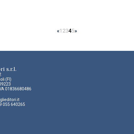
«
1
2
3
4
5
»
i s.r.l.
2
li (FI)
309223
PIVA 01836680486
ieditori.it
39 055 640265