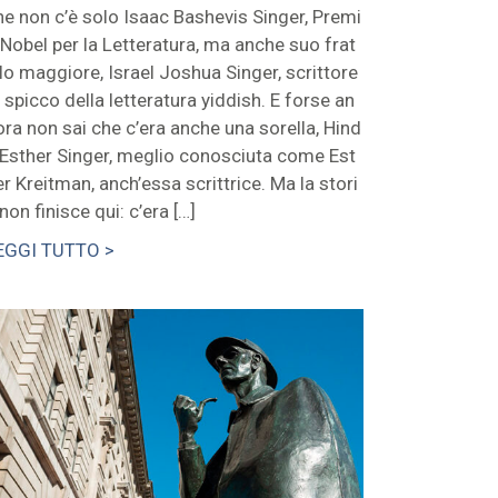
he non c’è solo Isaac Bashevis Singer, Premi
 Nobel per la Letteratura, ma anche suo frat
llo maggiore, Israel Joshua Singer, scrittore
i spicco della letteratura yiddish. E forse an
ora non sai che c’era anche una sorella, Hind
 Esther Singer, meglio conosciuta come Est
er Kreitman, anch’essa scrittrice. Ma la stori
non finisce qui: c’era […]
EGGI TUTTO >