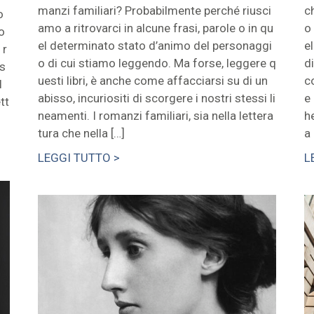
manzi familiari? Probabilmente perché riusci
c
o
amo a ritrovarci in alcune frasi, parole o in qu
o
o
el determinato stato d’animo del personaggi
e
 r
o di cui stiamo leggendo. Ma forse, leggere q
d
as
uesti libri, è anche come affacciarsi su di un
c
l
abisso, incuriositi di scorgere i nostri stessi li
e
tt
neamenti. I romanzi familiari, sia nella lettera
h
tura che nella […]
a 
LEGGI TUTTO >
L