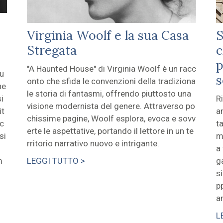
Virginia Woolf e la sua Casa
S
Stregata
c
p
"A Haunted House" di Virginia Woolf è un racc
lu
onto che sfida le convenzioni della tradiziona
he
le storia di fantasmi, offrendo piuttosto una
i
R
visione modernista del genere. Attraverso po
it
a
chissime pagine, Woolf esplora, evoca e sovv
nc
t
erte le aspettative, portando il lettore in un te
si
m
rritorio narrativo nuovo e intrigante.
i
a
m
LEGGI TUTTO >
g
s
p
a
L