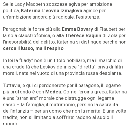
Se la Lady Macbeth scozzese agiva per ambizione
politica,
Katerina L’vovna Izmajlova
agisce per
un’ambizione ancora più radicale: l’esistenza.
Paragonabile forse più alla
Emma Bovary
di Flaubert per
la noia claustrofobica, o alla
Thérèse Raquin
di Zola per
l’inesorabilità del delitto, Katerina si distingue perché non
cerca il lusso, ma il respiro
.
In lei la “Lady” non è un titolo nobiliare, ma il marchio di
una crudeltà che Leskov definisce “diretta”, priva di filtri
morali, nata nel vuoto di una provincia russa desolante.
Tuttavia, e qui ci perdonerete per il paragone, il legame
più profondo è con
Medea
. Come l’eroina greca, Katerina
è una “straniera” morale che distrugge ogni legame
sacro – la famiglia, il matrimonio, persino la sacralità
dell’infanzia – per un uomo che non la merita. E una volta
tradite, non si limitano a soffrire: radono al suolo il
mondo.