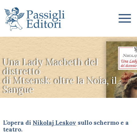
Una Lady Macbeth del
distretto
di Mtsensk: oltre la Noia, il
Sangue
L’opera di
Nikolaj Leskov
sullo schermo e a
teatro.