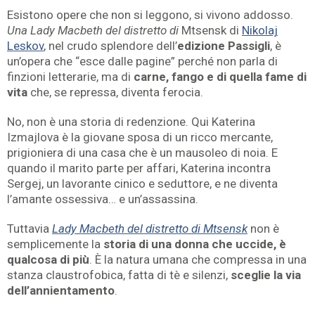
Esistono opere che non si leggono, si vivono addosso.
Una Lady Macbeth del distretto di
Mtsensk di
Nikolaj
Leskov
, nel crudo splendore dell’
edizione
Passigli
, è
un’opera che “esce dalle pagine” perché non parla di
finzioni letterarie, ma di
carne, fango e di quella fame di
vita
che, se repressa, diventa ferocia.
No, non è una storia di redenzione. Qui Katerina
Izmajlova è la giovane sposa di un ricco mercante,
prigioniera di una casa che è un mausoleo di noia. E
quando il marito parte per affari, Katerina incontra
Sergej, un lavorante cinico e seduttore, e ne diventa
l’amante ossessiva… e un’assassina.
Tuttavia
Lady Macbeth del distretto di Mtsensk
non è
semplicemente la
storia di una donna che uccide, è
qualcosa di più
. È la natura umana che compressa in una
stanza claustrofobica, fatta di tè e silenzi,
sceglie la via
dell’annientamento
.