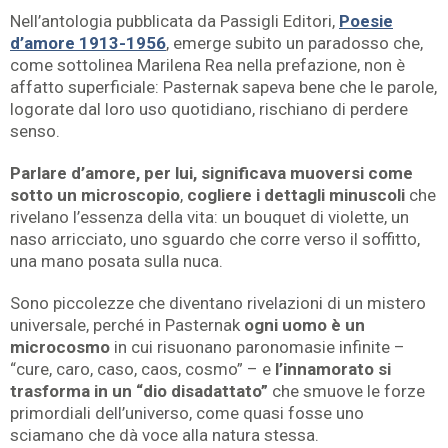
Nell’antologia pubblicata da Passigli Editori,
Poesie
d’amore 1913-1956
, emerge subito un paradosso che,
come sottolinea Marilena Rea nella prefazione, non è
affatto superficiale: Pasternak sapeva bene che le parole,
logorate dal loro uso quotidiano, rischiano di perdere
senso.
Parlare d’amore, per lui, significava muoversi come
sotto un microscopio
,
cogliere i dettagli minuscoli
che
rivelano l’essenza della vita: un bouquet di violette, un
naso arricciato, uno sguardo che corre verso il soffitto,
una mano posata sulla nuca.
Sono piccolezze che diventano rivelazioni di un mistero
universale, perché in Pasternak
ogni uomo è un
microcosmo
in cui risuonano paronomasie infinite –
“cure, caro, caso, caos, cosmo” – e
l’innamorato si
trasforma in un “dio disadattato”
che smuove le forze
primordiali dell’universo, come quasi fosse uno
sciamano che dà voce alla natura stessa.