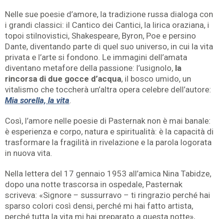
Nelle sue poesie d’amore, la tradizione russa dialoga con
i grandi classici: il Cantico dei Cantici, la lirica oraziana, i
topoi stilnovistici, Shakespeare, Byron, Poe e persino
Dante, diventando parte di quel suo universo, in cui la vita
privata e l’arte si fondono. Le immagini dell’amata
diventano metafore della passione: l’usignolo,
la
rincorsa di due gocce d’acqua
, il bosco umido, un
vitalismo che toccherà un’altra opera celebre dell’autore:
Mia sorella, la vita
.
Così, l’amore nelle poesie di Pasternak non è mai banale:
è esperienza e corpo, natura e spiritualità: è la capacità di
trasformare la fragilità in rivelazione e la parola logorata
in nuova vita.
Nella lettera del 17 gennaio 1953 all’amica Nina Tabidze,
dopo una notte trascorsa in ospedale, Pasternak
scriveva: «Signore – sussurravo – ti ringrazio perché hai
sparso colori così densi, perché mi hai fatto artista,
perché tutta la vita mi hai preparato a questa notte»,