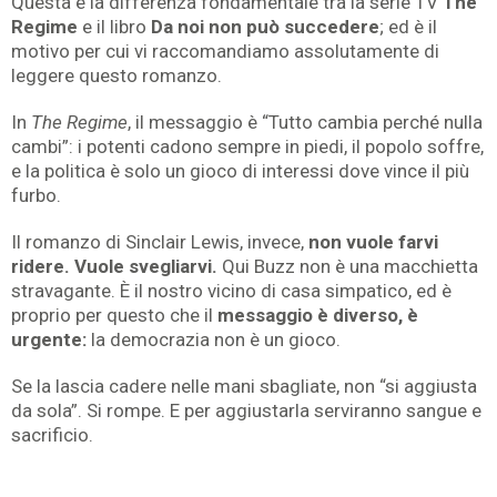
Questa è la differenza fondamentale tra la serie TV
The
Regime
e il libro
Da noi non può succedere
; ed è il
motivo per cui vi raccomandiamo assolutamente di
leggere questo romanzo.
In
The Regime
, il messaggio è
“Tutto cambia perché nulla
cambi”: i potenti cadono sempre in piedi, il popolo soffre,
e la politica è solo un gioco di interessi dove vince il più
furbo.
Il romanzo di Sinclair Lewis, invece,
non vuole farvi
ridere. Vuole svegliarvi.
Qui Buzz non è una macchietta
stravagante. È il nostro vicino di casa simpatico, ed è
proprio per questo che il
messaggio è diverso, è
urgente:
la democrazia non è un gioco.
Se la lascia cadere nelle mani sbagliate, non “si aggiusta
da sola”. Si rompe. E per aggiustarla serviranno sangue e
sacrificio.