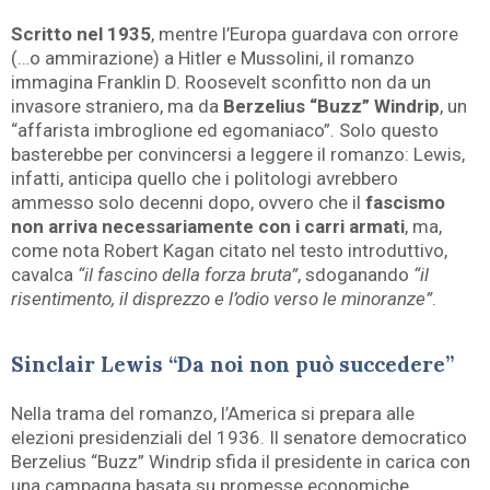
Scritto nel 1935
, mentre l’Europa guardava con orrore
(…o ammirazione) a Hitler e Mussolini, il romanzo
immagina Franklin D. Roosevelt sconfitto non da un
invasore straniero, ma da
Berzelius “Buzz” Windrip
, un
“affarista imbroglione ed egomaniaco”. Solo questo
basterebbe per convincersi a leggere il romanzo: Lewis,
infatti, anticipa quello che i politologi avrebbero
ammesso solo decenni dopo, ovvero che il
fascismo
non arriva necessariamente con i carri armati
, ma,
come nota Robert Kagan citato nel testo introduttivo,
cavalca
“il fascino della forza bruta”
, sdoganando
“il
risentimento, il disprezzo e l’odio verso le minoranze”
.
Sinclair Lewis “Da noi non può succedere”
Nella trama del romanzo, l’America si prepara alle
elezioni presidenziali del 1936. Il senatore democratico
Berzelius “Buzz” Windrip sfida il presidente in carica con
una campagna basata su promesse economiche