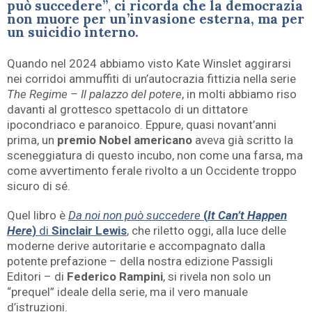
può succedere”
,
ci ricorda che la democrazia
non muore per un’invasione esterna, ma per
un suicidio interno.
Quando nel 2024 abbiamo visto Kate Winslet aggirarsi
nei corridoi ammuffiti di un’autocrazia fittizia nella serie
The Regime – Il palazzo del potere
, in molti abbiamo riso
davanti al grottesco spettacolo di un dittatore
ipocondriaco e paranoico. Eppure, quasi novant’anni
prima, un
premio Nobel americano
aveva già scritto la
sceneggiatura di questo incubo, non come una farsa, ma
come avvertimento ferale rivolto a un Occidente troppo
sicuro di sé.
Quel libro è
Da noi non può succedere
(
It Can’t Happen
Here
)
di
Sinclair Lewis
, che riletto oggi, alla luce delle
moderne derive autoritarie e accompagnato dalla
potente prefazione – della nostra edizione Passigli
Editori – di
Federico Rampini
, si rivela non solo un
“prequel” ideale della serie, ma il vero manuale
d’istruzioni.