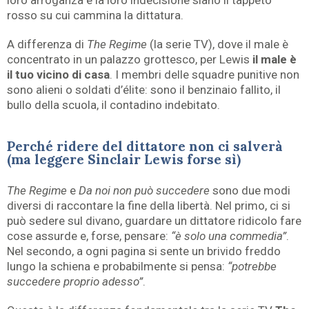
loro arroganza e la loro indecisione siano il tappeto
rosso su cui cammina la dittatura.
A differenza di
The Regime
(la serie TV), dove il male è
concentrato in un palazzo grottesco, per Lewis
il male è
il tuo vicino di casa
. I membri delle squadre punitive non
sono alieni o soldati d’élite: sono il benzinaio fallito, il
bullo della scuola, il contadino indebitato.
Perché ridere del dittatore non ci salverà
(ma leggere Sinclair Lewis forse sì)
The Regime
e
Da noi non può succedere
sono due modi
diversi di raccontare la fine della libertà. Nel primo, ci si
può sedere sul divano, guardare un dittatore ridicolo fare
cose assurde e, forse, pensare:
“è solo una commedia”
.
Nel secondo, a ogni pagina si sente un brivido freddo
lungo la schiena e probabilmente si pensa:
“potrebbe
succedere proprio adesso”
.