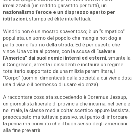
irrealizzabili (un reddito garantito per tutti), un
nazionalismo feroce e un disprezzo aperto per
istituzioni
, stampa ed élite intellettuali.
Windrip non è un mostro spaventoso; è un “simpatico”
populista, un uomo del popolo che mangia hot dog e
parla come l’uomo della strada. Ed è per questo che
vince. Una volta al potere, con la scusa di
“salvare
l’America” dai suoi nemici interni ed esterni
, smantella
il Congresso, arresta i dissidenti e instaura un regime
totalitario supportato da una milizia paramilitare, i
“Corpo” (uomini dimenticati dalla società a cui viene data
una divisa e il permesso di usare violenza).
A raccontare cosa sta succedendo è Doremus Jessup,
un giornalista liberale di provincia che incarna, nel bene e
nel male, la classe media colta: scettico eppure lassista,
preoccupato ma tuttavia passivo, sul punto di inforcare
la penna ma convinto che il buon senso degli americani
alla fine prevarrà.