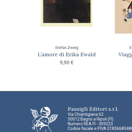
Stefan Zweig
S
L’amore di Erika Ewald
Viagg
9,90
€
Passigli Editori s.r.l.
Via Chiantigiana 62
50012 Bagno a Ripoli (FI)
Numero REA FI - 309223
Codice fiscale e PIVA 0183668048