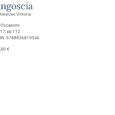
ngoscia
hweizer, Vittoria
 Occasioni
17, pp 112
BN: 9788836819546
,00
€