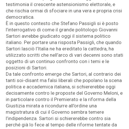
testimonia il crescente astensionismo elettorale, e
che rischia ormai di sfociare in una vera e propria crisi
democratica.
È in questo contesto che Stefano Passigli si è posto
l’interrogativo di come il grande politologo Giovanni
Sartori avrebbe giudicato oggi il sistema politico
italiano. Per portare una risposta Passigli, che quando
Sartori lasciò l’Italia ne ha ereditato la cattedra, ha
utilizzato scritti che nell’arco di vari decenni sono stati
oggetto di un continuo confronto con i temi e le
posizioni di Sartori.
Da tale confronto emerge che Sartori, al contrario dei
tanti soi-disant ma falsi liberali che popolano la scena
politica e accademica italiana, si schiererebbe oggi
decisamente contro le proposte del Governo Meloni, e
in particolare contro il Premierato e la riforma della
Giustizia mirata a ricondurre all’ordine una
magistratura di cui il Governo sembra temere
l’indipendenza. Sartori si schiererebbe contro sia
perché già lo fece al tempo delle riforme tentate da