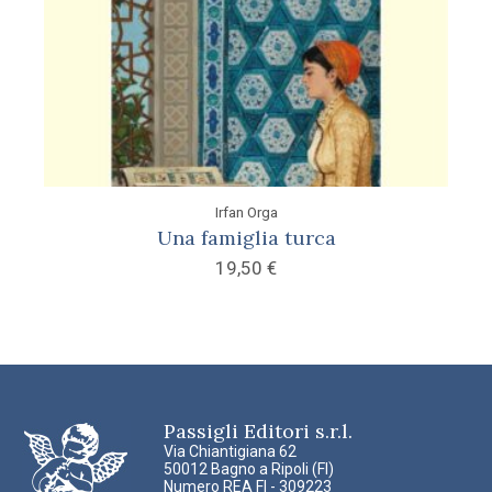
Irfan Orga
Una famiglia turca
19,50
€
Passigli Editori s.r.l.
Via Chiantigiana 62
50012 Bagno a Ripoli (FI)
Numero REA FI - 309223