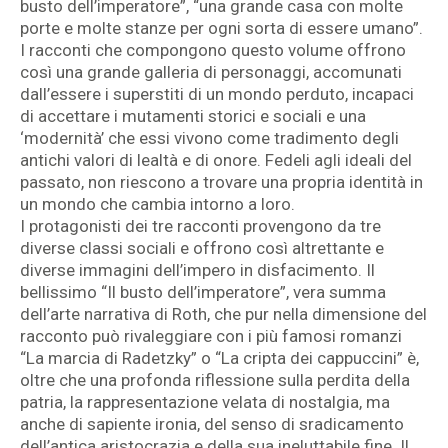
busto dell’imperatore”, “una grande casa con molte
porte e molte stanze per ogni sorta di essere umano”.
I racconti che compongono questo volume offrono
così una grande galleria di personaggi, accomunati
dall’essere i superstiti di un mondo perduto, incapaci
di accettare i mutamenti storici e sociali e una
‘modernità’ che essi vivono come tradimento degli
antichi valori di lealtà e di onore. Fedeli agli ideali del
passato, non riescono a trovare una propria identità in
un mondo che cambia intorno a loro.
I protagonisti dei tre racconti provengono da tre
diverse classi sociali e offrono così altrettante e
diverse immagini dell’impero in disfacimento. Il
bellissimo “Il busto dell’imperatore”, vera summa
dell’arte narrativa di Roth, che pur nella dimensione del
racconto può rivaleggiare con i più famosi romanzi
“La marcia di Radetzky” o “La cripta dei cappuccini” è,
oltre che una profonda riflessione sulla perdita della
patria, la rappresentazione velata di nostalgia, ma
anche di sapiente ironia, del senso di sradicamento
dell’antica aristocrazia e della sua ineluttabile fine. Il