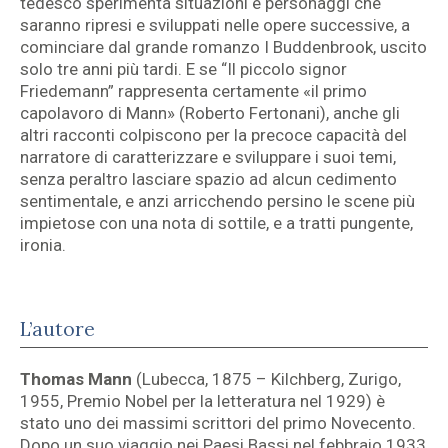
tedesco sperimenta situazioni e personaggi che
saranno ripresi e sviluppati nelle opere successive, a
cominciare dal grande romanzo I Buddenbrook, uscito
solo tre anni più tardi. E se “Il piccolo signor
Friedemann” rappresenta certamente «il primo
capolavoro di Mann» (Roberto Fertonani), anche gli
altri racconti colpiscono per la precoce capacità del
narratore di caratterizzare e sviluppare i suoi temi,
senza peraltro lasciare spazio ad alcun cedimento
sentimentale, e anzi arricchendo persino le scene più
impietose con una nota di sottile, e a tratti pungente,
ironia.
L’autore
Thomas Mann
(Lubecca, 1875 – Kilchberg, Zurigo,
1955, Premio Nobel per la letteratura nel 1929) è
stato uno dei massimi scrittori del primo Novecento.
Dopo un suo viaggio nei Paesi Bassi nel febbraio 1933