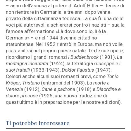
– anno dell’ascesa al potere di Adolf Hitler – decise di
non rientrare in Germania, e tre anni dopo venne
privato della cittadinanza tedesca. La sua fu una delle
voci più autorevoli a schierarsi contro i nazisti – sua la
famosa affermazione «Là dove sono io, lì è la
Germania» – e nel 1944 divenne cittadino
statunitense. Nel 1952 rientrò in Europa, ma non volle
più stabilirsi nel proprio paese natale. Tra le sue opere,
ricordiamo i grandi romanzi
I Buddenbrook
(1901),
La
montagna incantata
(1924), la tetralogia
Giuseppe e i
suoi fratelli
(1933-1943),
Doktor Faustus
(1947).
Celebri anche alcuni suoi romanzi brevi, come
Tonio
Kröger
,
Tristano
(entrambi del 1903),
La morte a
Venezia
(1912),
Cane e padrone
(1918) e
Disordine e
dolore precoce
(1925, una nuova traduzione di
quest’ultimo è in preparazione per le nostre edizioni).
Ti potrebbe interessare