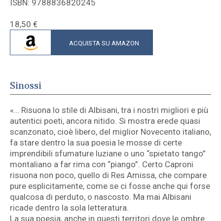
ISBN: 9788836820245
18,50
€
ACQUISTA SU AMAZON
Sinossi
«… Risuona lo stile di Albisani, tra i nostri migliori e più
autentici poeti, ancora nitido. Si mostra erede quasi
scanzonato, cioè libero, del miglior Novecento italiano,
fa stare dentro la sua poesia le mosse di certe
imprendibili sfumature luziane o uno “spietato tango”
montaliano a far rima con “piango”. Certo Caproni
risuona non poco, quello di Res Amissa, che compare
pure esplicitamente, come se ci fosse anche qui forse
qualcosa di perduto, o nascosto. Ma mai Albisani
ricade dentro la sola letteratura.
La sua poesia, anche in questi territori dove le ombre