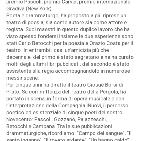
premio Pascoli, premio Carver, premio internazionale
Gradiva (New York).
Poeta e drammaturgo, ha proposto a più riprese un
teatro di poesia, sia come autore sia come attore e
regista. Suoi maestri in questo duplice lavoro che ha
visto spesso fondersi insieme le due esperienze sono
stati Carlo Betocchi per la poesia e Orazio Costa per il
teatro. In entrambi i casi un’amicizia più che
decennale: del primo è stato segretario e ne ha curato
molti degli ultimi libri pubblicati; del secondo è stato
assistente alla regia accompagnandolo in numerose
messinscene.
Per cinque anni ha diretto il teatro Giosuè Borsi di
Prato. Su committenza del Teatro della Pergola, ha
portato in scena, in forma di opera musicale e con
l’interpretazione della Compagnia iNuovi, il percorso
poetico ed esistenziale di cinque poeti del nostro
Novecento: Pascoli, Gozzano, Palazzeschi,
Betocchi e Campana. Tra le sue pubblicazioni
drammaturgiche, ricordiamo: “Campo del sangue”, “Il
santo inganno”, “Il roveto ardente”, “Un bagno caldo”,