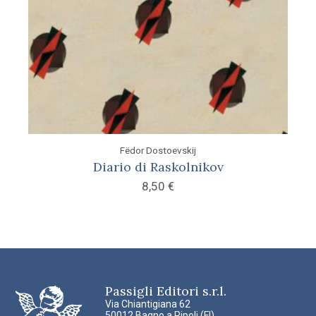
Fëdor Dostoevskij
Diario di Raskolnikov
8,50
€
Passigli Editori s.r.l.
Via Chiantigiana 62
50012 Bagno a Ripoli (FI)