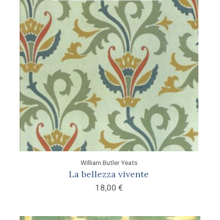
William Butler Yeats
La bellezza vivente
18,00
€