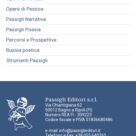
Opere di Pessoa
Passigli Narrativa
Passigli Poesia
Percorsi e Prospettive
Russia poetica
Strumenti Passigli
Passigli Editori s.r.l.
Via Chiantigiana 62
50012 Bagno a Ripoli (FI)
Numero REA FI - 309223
Codice fiscale e PIVA 01836680486
e-mail:
info@passiglieditori.it
Telefono e Fax: +39 055 640265