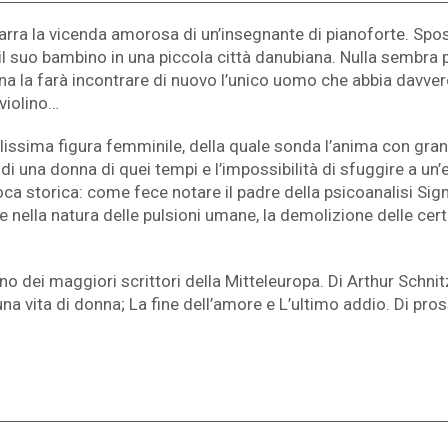
narra la vicenda amorosa di un’insegnante di pianoforte. Sp
 il suo bambino in una piccola città danubiana. Nulla sembra
enna la farà incontrare di nuovo l’unico uomo che abbia dav
violino…
lissima figura femminile, della quale sonda l’anima con gran
i una donna di quei tempi e l’impossibilità di sfuggire a un’
poca storica: come fece notare il padre della psicoanalisi Sig
e nella natura delle pulsioni umane, la demolizione delle certe
 dei maggiori scrittori della Mitteleuropa. Di Arthur Schnitzl
na vita di donna; La fine dell’amore e L’ultimo addio. Di pro