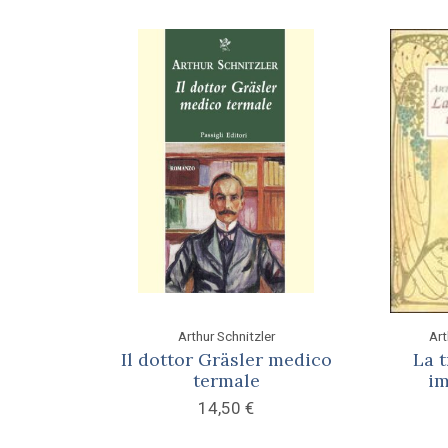
Arthur Schnitzler
Art
Il dottor Gräsler medico
La 
termale
im
14,50
€