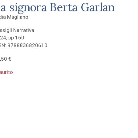
a signora Berta Garlan
dia Magliano
ssigli Narrativa
24, pp 160
BN: 9788836820610
,50
€
aurito