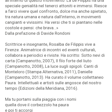
all’interno di questo movimento. La de Filippis ha una
speciale genialità nel tenerci attoniti e immersi. Riesce
a farci vivere quel confronto, dolce ma anche spietato,
tra natura umana e natura dall’interno, in movimenti
cangianti e vivissimi. Ha versi che ti si piantano nelle
costole e pensi: che brava…»
Dalla prefazione di Davide Rondoni
Scrittrice e insegnante, Rosalba de Filippis vive a
Firenze. Animatrice di incontri ed eventi culturali,
collabora a periodici e riviste. Ha scritto: Sotto nevi di
carta (Campanotto, 2007), Il filo forte del liuto
(Campanotto, 2008), La luce sugli spigoli. Canti di
Monteloro (Stampa Alternativa, 2011), Danielle
(Campanotto, 2013). Ha curato il volume collettaneo
Paura. Intellettuali e artisti sulle angosce del nostro
tempo (Edizioni della Meridiana, 2016).
Ma tu portami sulla piaggia con i nomi
quella dove il corbezzolo ha paura
e poi ti accorgi