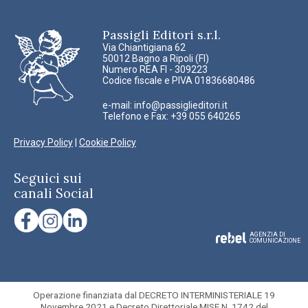
Passigli Editori s.r.l.
Via Chiantigiana 62
50012 Bagno a Ripoli (FI)
Numero REA FI - 309223
Codice fiscale e PIVA 01836680486
e-mail:
info@passiglieditori.it
Telefono e Fax: +39 055 640265
Privacy Policy
|
Cookie Policy
Seguici sui
canali Social
AGENZIA DI
COMUNICAZIONE
Operazione finanziata dal DECRETO INTERMINISTERIALE 19
Novembre 2021 e Decreto Direttoriale MISE N. 1742 del