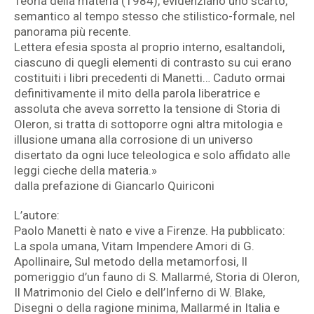
Teoria della materia (1984), evidenziano uno scarto,
semantico al tempo stesso che stilistico-formale, nel
panorama più recente.
Lettera efesia sposta al proprio interno, esaltandoli,
ciascuno di quegli elementi di contrasto su cui erano
costituiti i libri precedenti di Manetti… Caduto ormai
definitivamente il mito della parola liberatrice e
assoluta che aveva sorretto la tensione di Storia di
Oleron, si tratta di sottoporre ogni altra mitologia e
illusione umana alla corrosione di un universo
disertato da ogni luce teleologica e solo affidato alle
leggi cieche della materia.»
dalla prefazione di Giancarlo Quiriconi
L’autore:
Paolo Manetti è nato e vive a Firenze. Ha pubblicato:
La spola umana, Vitam Impendere Amori di G.
Apollinaire, Sul metodo della metamorfosi, Il
pomeriggio d’un fauno di S. Mallarmé, Storia di Oleron,
Il Matrimonio del Cielo e dell’Inferno di W. Blake,
Disegni o della ragione minima, Mallarmé in Italia e