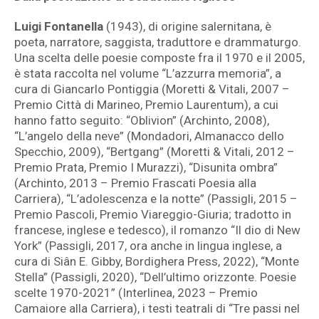
Luigi Fontanella
(1943), di origine salernitana, è
poeta, narratore, saggista, traduttore e drammaturgo.
Una scelta delle poesie composte fra il 1970 e il 2005,
è stata raccolta nel volume “L’azzurra memoria”, a
cura di Giancarlo Pontiggia (Moretti & Vitali, 2007 –
Premio Città di Marineo, Premio Laurentum), a cui
hanno fatto seguito: “Oblivion” (Archinto, 2008),
“L’angelo della neve” (Mondadori, Almanacco dello
Specchio, 2009), “Bertgang” (Moretti & Vitali, 2012 –
Premio Prata, Premio I Murazzi), “Disunita ombra”
(Archinto, 2013 – Premio Frascati Poesia alla
Carriera), “L’adolescenza e la notte” (Passigli, 2015 –
Premio Pascoli, Premio Viareggio-Giuria; tradotto in
francese, inglese e tedesco), il romanzo “Il dio di New
York” (Passigli, 2017, ora anche in lingua inglese, a
cura di Siân E. Gibby, Bordighera Press, 2022), “Monte
Stella” (Passigli, 2020), “Dell’ultimo orizzonte. Poesie
scelte 1970-2021” (Interlinea, 2023 – Premio
Camaiore alla Carriera), i testi teatrali di “Tre passi nel