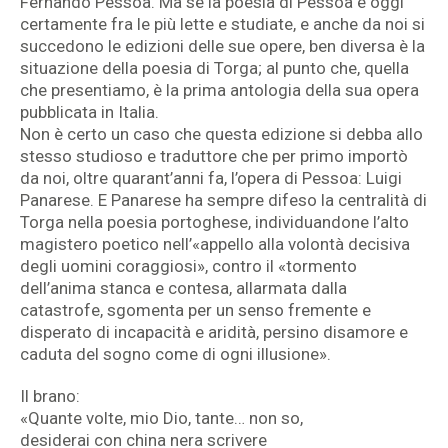
Fernando Pessoa. Ma se la poesia di Pessoa è oggi
certamente fra le più lette e studiate, e anche da noi si
succedono le edizioni delle sue opere, ben diversa è la
situazione della poesia di Torga; al punto che, quella
che presentiamo, è la prima antologia della sua opera
pubblicata in Italia.
Non è certo un caso che questa edizione si debba allo
stesso studioso e traduttore che per primo importò
da noi, oltre quarant’anni fa, l’opera di Pessoa: Luigi
Panarese. E Panarese ha sempre difeso la centralità di
Torga nella poesia portoghese, individuandone l’alto
magistero poetico nell’«appello alla volontà decisiva
degli uomini coraggiosi», contro il «tormento
dell’anima stanca e contesa, allarmata dalla
catastrofe, sgomenta per un senso fremente e
disperato di incapacità e aridità, persino disamore e
caduta del sogno come di ogni illusione».
Il brano:
«Quante volte, mio Dio, tante… non so,
desiderai con china nera scrivere