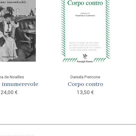
a de Noailles
Daniela Pericone
e innumerevole
Corpo contro
24,00
€
13,50
€