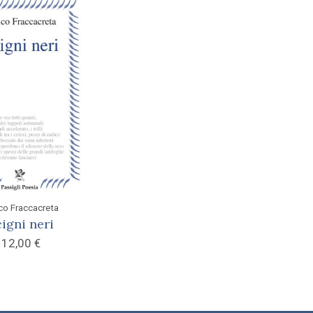
co Fraccacreta
cigni neri
12,00
€