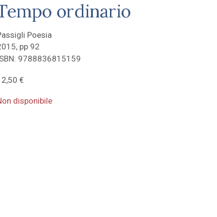
Tempo ordinario
Passigli Poesia
2015, pp 92
ISBN: 9788836815159
12,50
€
Non disponibile