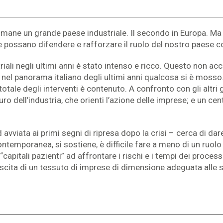
a rimane un grande paese industriale. Il secondo in Europa. 
che possano difendere e rafforzare il ruolo del nostro paese
striali negli ultimi anni è stato intenso e ricco. Questo non acc
, nel panorama italiano degli ultimi anni qualcosa si è moss
totale degli interventi è contenuto. A confronto con gli altri g
o dell’industria, che orienti l’azione delle imprese; e un cen
 avviata ai primi segni di ripresa dopo la crisi – cerca di dar
contemporanea, si sostiene, è difficile fare a meno di un ruolo
capitali pazienti” ad affrontare i rischi e i tempi dei proces
rescita di un tessuto di imprese di dimensione adeguata alle s