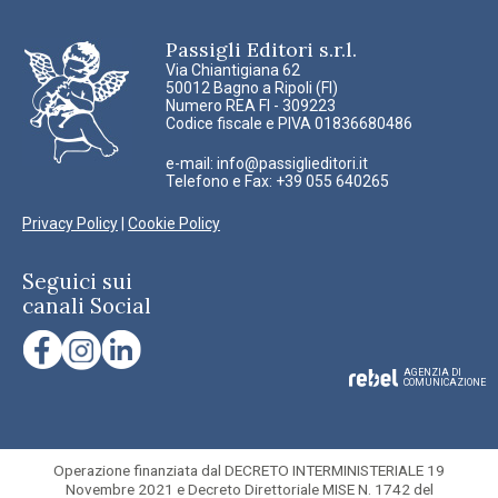
Passigli Editori s.r.l.
Via Chiantigiana 62
50012 Bagno a Ripoli (FI)
Numero REA FI - 309223
Codice fiscale e PIVA 01836680486
e-mail:
info@passiglieditori.it
Telefono e Fax: +39 055 640265
Privacy Policy
|
Cookie Policy
Seguici sui
canali Social
AGENZIA DI
COMUNICAZIONE
Operazione finanziata dal DECRETO INTERMINISTERIALE 19
Novembre 2021 e Decreto Direttoriale MISE N. 1742 del