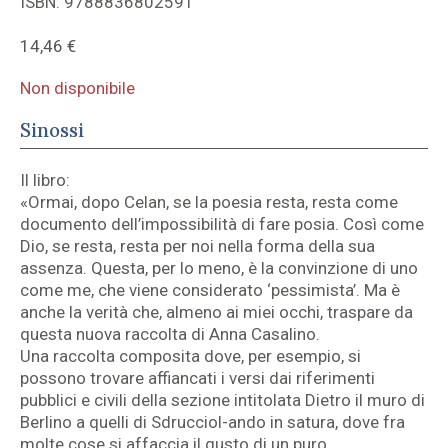
ISBN: 9788836802591
14,46
€
Non disponibile
Sinossi
Il libro:
«Ormai, dopo Celan, se la poesia resta, resta come
documento dell’impossibilità di fare posia. Così come
Dio, se resta, resta per noi nella forma della sua
assenza. Questa, per lo meno, è la convinzione di uno
come me, che viene considerato ‘pessimista’. Ma è
anche la verità che, almeno ai miei occhi, traspare da
questa nuova raccolta di Anna Casalino.
Una raccolta composita dove, per esempio, si
possono trovare affiancati i versi dai riferimenti
pubblici e civili della sezione intitolata Dietro il muro di
Berlino a quelli di Sdrucciol-ando in satura, dove fra
molte cose si affaccia il gusto di un puro