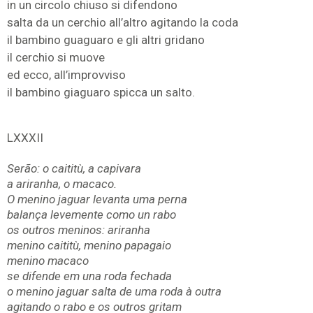
in un circolo chiuso si difendono
salta da un cerchio all’altro agitando la coda
il bambino guaguaro e gli altri gridano
il cerchio si muove
ed ecco, all’improvviso
il bambino giaguaro spicca un salto.
LXXXII
Serão: o caititù, a capivara
a ariranha, o macaco.
O menino jaguar levanta uma perna
balança levemente como un rabo
os outros meninos: ariranha
menino caititù, menino papagaio
menino macaco
se difende em una roda fechada
o menino jaguar salta de uma roda à outra
agitando o rabo e os outros gritam