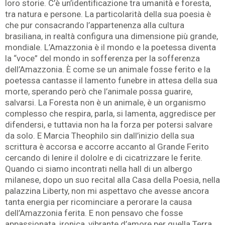
loro storie. C’è un’identificazione tra umanità e foresta,
tra natura e persone. La particolarità della sua poesia è
che pur consacrando l’appartenenza alla cultura
brasiliana, in realtà configura una dimensione più grande,
mondiale. L’Amazzonia è il mondo e la poetessa diventa
la “voce” del mondo in sofferenza per la sofferenza
dell’Amazzonia. È come se un animale fosse ferito e la
poetessa cantasse il lamento funebre in attesa della sua
morte, sperando però che l’animale possa guarire,
salvarsi. La Foresta non è un animale, è un organismo
complesso che respira, parla, si lamenta, aggredisce per
difendersi, e tuttavia non ha la forza per potersi salvare
da solo. E Marcia Theophilo sin dall’inizio della sua
scrittura è accorsa e accorre accanto al Grande Ferito
cercando di lenire il dololre e di cicatrizzare le ferite.
Quando ci siamo incontrati nella hall di un albergo
milanese, dopo un suo recital alla Casa della Poesia, nella
palazzina Liberty, non mi aspettavo che avesse ancora
tanta energia per ricominciare a perorare la causa
dell’Amazzonia ferita. E non pensavo che fosse
appassionata, ironica, vibrante d’amore per quella Terra