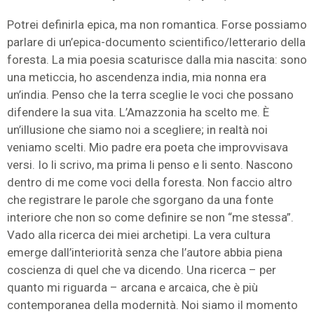
Potrei definirla epica, ma non romantica. Forse possiamo
parlare di un’epica-documento scientifico/letterario della
foresta. La mia poesia scaturisce dalla mia nascita: sono
una meticcia, ho ascendenza india, mia nonna era
un’india. Penso che la terra sceglie le voci che possano
difendere la sua vita. L’Amazzonia ha scelto me. È
un’illusione che siamo noi a scegliere; in realtà noi
veniamo scelti. Mio padre era poeta che improvvisava
versi. Io li scrivo, ma prima li penso e li sento. Nascono
dentro di me come voci della foresta. Non faccio altro
che registrare le parole che sgorgano da una fonte
interiore che non so come definire se non “me stessa”.
Vado alla ricerca dei miei archetipi. La vera cultura
emerge dall’interiorità senza che l’autore abbia piena
coscienza di quel che va dicendo. Una ricerca – per
quanto mi riguarda – arcana e arcaica, che è più
contemporanea della modernità. Noi siamo il momento