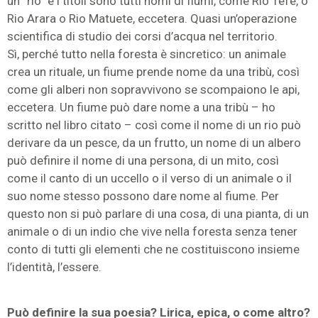
un “rio” e i titoli sono tutti nomi di fiumi, come Rio Tefé, o
Rio Arara o Rio Matuete, eccetera. Quasi un’operazione
scientifica di studio dei corsi d’acqua nel territorio.
Sì, perché tutto nella foresta è sincretico: un animale
crea un rituale, un fiume prende nome da una tribù, così
come gli alberi non sopravvivono se scompaiono le api,
eccetera. Un fiume può dare nome a una tribù – ho
scritto nel libro citato – così come il nome di un rio può
derivare da un pesce, da un frutto, un nome di un albero
può definire il nome di una persona, di un mito, così
come il canto di un uccello o il verso di un animale o il
suo nome stesso possono dare nome al fiume. Per
questo non si può parlare di una cosa, di una pianta, di un
animale o di un indio che vive nella foresta senza tener
conto di tutti gli elementi che ne costituiscono insieme
l’identità, l’essere.
Può definire la sua poesia? Lirica, epica, o come altro?