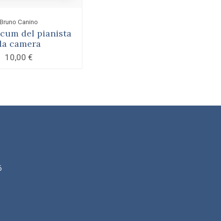
Bruno Canino
um del pianista
da camera
10,00
€
6