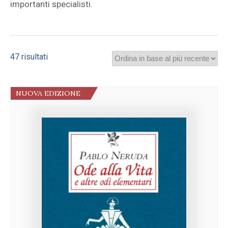
importanti specialisti.
Ordina
47 risultati
in
base
al
NUOVA EDIZIONE
più
recente