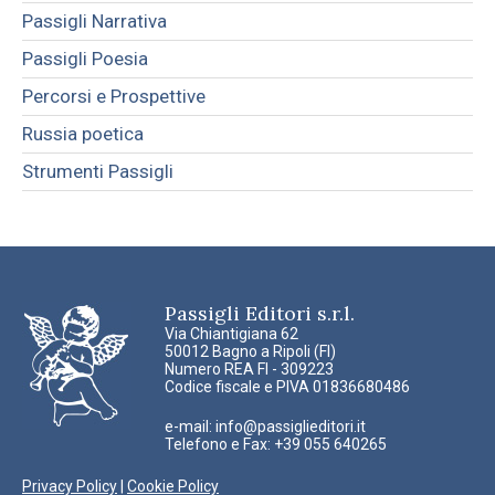
Passigli Narrativa
Passigli Poesia
Percorsi e Prospettive
Russia poetica
Strumenti Passigli
Passigli Editori s.r.l.
Via Chiantigiana 62
50012 Bagno a Ripoli (FI)
Numero REA FI - 309223
Codice fiscale e PIVA 01836680486
e-mail:
info@passiglieditori.it
Telefono e Fax: +39 055 640265
Privacy Policy
|
Cookie Policy