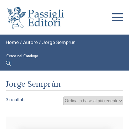
Home
/ Autore / Jorge Semprún
Jorge Semprún
Ordina
3 risultati
in
base
al
più