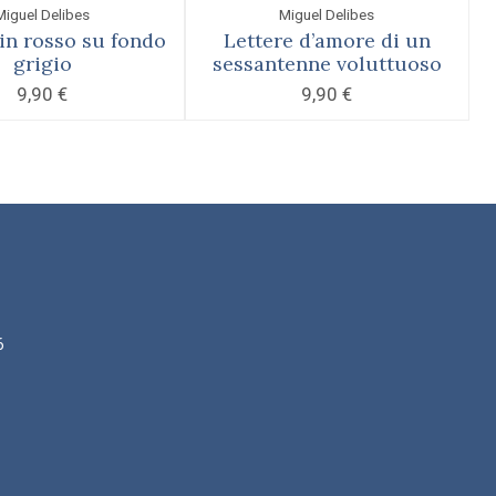
Miguel Delibes
Miguel Delibes
in rosso su fondo
Lettere d’amore di un
grigio
sessantenne voluttuoso
9,90
€
9,90
€
6