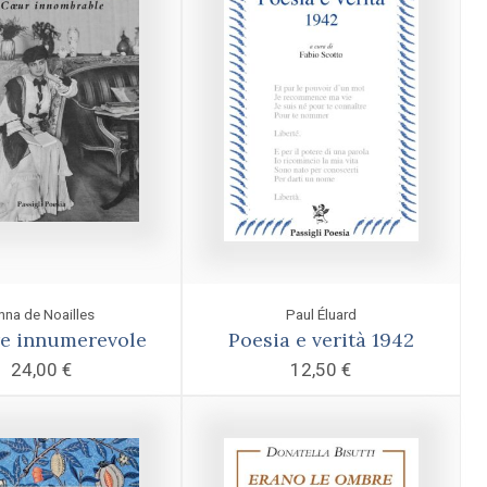
nna de Noailles
Paul Éluard
re innumerevole
Poesia e verità 1942
24,00
€
12,50
€