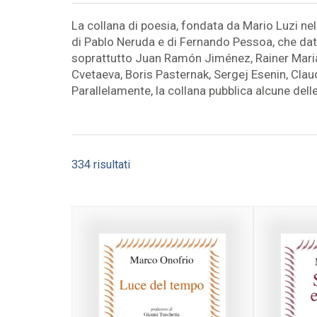
La collana di poesia, fondata da Mario Luzi ne
di Pablo Neruda e di Fernando Pessoa, che data 
soprattutto Juan Ramón Jiménez, Rainer Maria 
Cvetaeva, Boris Pasternak, Sergej Esenin, Cla
Parallelamente, la collana pubblica alcune delle 
Ordina
334 risultati
in
base
al
più
recente