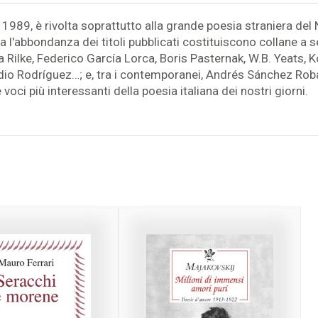
l 1989, è rivolta soprattutto alla grande poesia straniera d
l'abbondanza dei titoli pubblicati costituiscono collane a sé 
Rilke, Federico García Lorca, Boris Pasternak, W.B. Yeats, K
udio Rodríguez…; e, tra i contemporanei, Andrés Sánchez Rob
voci più interessanti della poesia italiana dei nostri giorni.