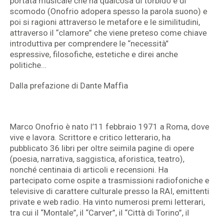
portata musicale che ha qualcosa di torbido e di
scomodo (Onofrio adopera spesso la parola suono) e
poi si ragioni attraverso le metafore e le similitudini,
attraverso il “clamore” che viene preteso come chiave
introduttiva per comprendere le “necessità”
espressive, filosofiche, estetiche e direi anche
politiche…
Dalla prefazione di Dante Maffìa
Marco Onofrio è nato l’11 febbraio 1971 a Roma, dove
vive e lavora. Scrittore e critico letterario, ha
pubblicato 36 libri per oltre seimila pagine di opere
(poesia, narrativa, saggistica, aforistica, teatro),
nonché centinaia di articoli e recensioni. Ha
partecipato come ospite a trasmissioni radiofoniche e
televisive di carattere culturale presso la RAI, emittenti
private e web radio. Ha vinto numerosi premi letterari,
tra cui il “Montale”, il “Carver”, il “Città di Torino”, il