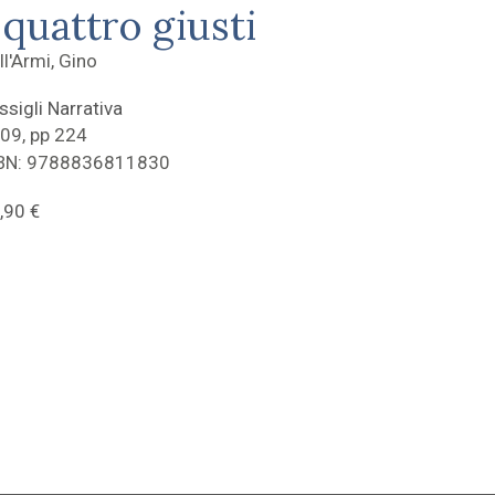
 quattro giusti
ll'Armi, Gino
ssigli Narrativa
09, pp 224
BN: 9788836811830
,90
€