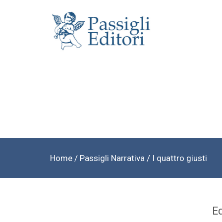
Home
/
Passigli Narrativa
/ I quattro giusti
E